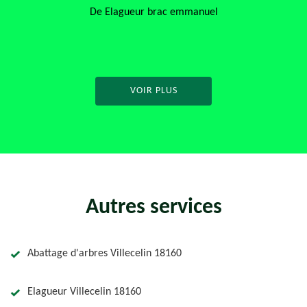
service. Je 
agueur brac emmanuel
De
VOIR PLUS
Autres services
Abattage d'arbres Villecelin 18160
Elagueur Villecelin 18160