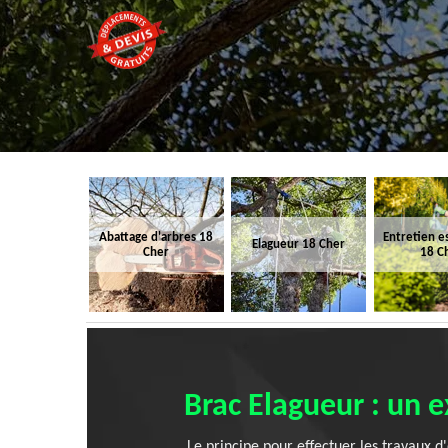
Abattage d'arbres 18
Entretien e
Elagueur 18 Cher
Cher
18 C
Brac Elagueur : un e
Le principe pour effectuer les travaux d