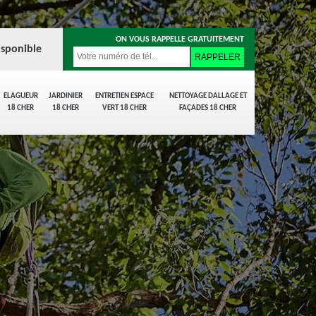
ON VOUS RAPPELLE GRATUITEMENT
isponible
ELAGUEUR
JARDINIER
ENTRETIEN ESPACE
NETTOYAGE DALLAGE ET
18 CHER
18 CHER
VERT 18 CHER
FAÇADES 18 CHER