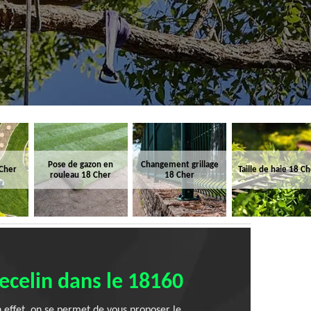
Pose de gazon en
Changement grillage
 Cher
Taille de haie 18 C
rouleau 18 Cher
18 Cher
lecelin dans le 18160
n effet, on se permet de vous proposer le