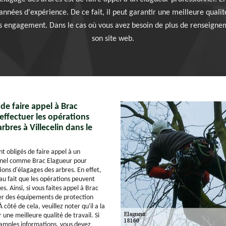
nnées d'expérience. De ce fait, il peut garantir une meilleure qualité
ns engagement. Dans le cas où vous avez besoin de plus de renseignemen
son site web.
x de faire appel à Brac
effectuer les opérations
rbres à Villecelin dans le
nt obligés de faire appel à un
nnel comme Brac Elagueur pour
ions d'élagages des arbres. En effet,
au fait que les opérations peuvent
s. Ainsi, si vous faites appel à Brac
iser des équipements de protection
À côté de cela, veuillez noter qu'il a la
 une meilleure qualité de travail. Si
 amples informations, vous devez