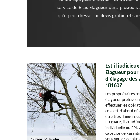
service de Brac Elagueur qui a plusieurs a
qu'il peut dresser un devis gratuit et sa
Est-il judicieu
Elagueur pour 
d'élagage des a
18160?
Les propriétaires so
élagueur professio
effectuer les opérat
cela est d'abord dû 
être très dangereuse
Elagueur, il va util
individuelle ou EPI. 
capacité de garantir
vous voulez de plus