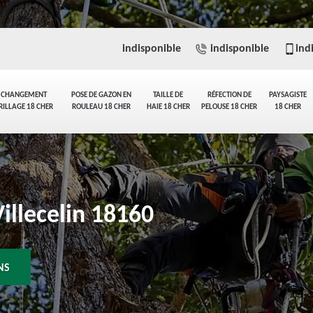
indisponible
indisponible
ind
CHANGEMENT
POSE DE GAZON EN
TAILLE DE
RÉFECTION DE
PAYSAGISTE
RILLAGE 18 CHER
ROULEAU 18 CHER
HAIE 18 CHER
PELOUSE 18 CHER
18 CHER
illecelin 18160
NS