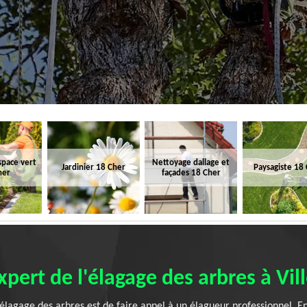
space vert
Nettoyage dallage et
Jardinier 18 Cher
Paysagiste 18
her
façades 18 Cher
xpert de l'élagage des arbres à Vil
'élagage des arbres est de faire appel à un élagueur professionnel. E