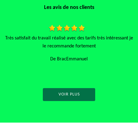
Les avis de nos clients
 je
Travail rapide soigné concientieux et sans reproche je
B
recommande vivement
De Mamoune
VOIR PLUS