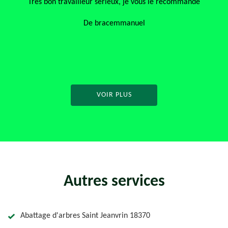
, je vous le recommande
“Super travail sur l’aménagement de l’
sont magnifiques et l’ensemble est tr
manuel
pour ton professionnalisme et ta pa
De Antoine
VOIR PLUS
Autres services
Abattage d'arbres Saint Jeanvrin 18370