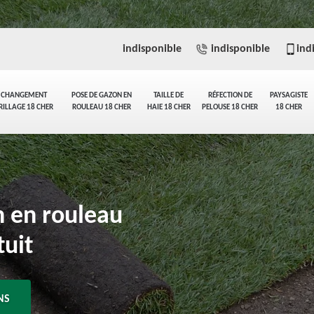
indisponible
indisponible
ind
CHANGEMENT
POSE DE GAZON EN
TAILLE DE
RÉFECTION DE
PAYSAGISTE
RILLAGE 18 CHER
ROULEAU 18 CHER
HAIE 18 CHER
PELOUSE 18 CHER
18 CHER
n en rouleau
tuit
NS