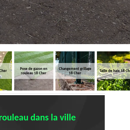
Pose de gazon en
Changement grillage
 Cher
Taille de haie 18 C
rouleau 18 Cher
18 Cher
ouleau dans la ville