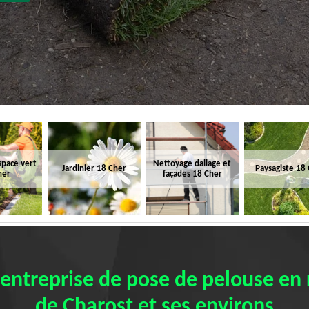
space vert
Nettoyage dallage et
Jardinier 18 Cher
Paysagiste 18
her
façades 18 Cher
 entreprise de pose de pelouse en r
de Charost et ses environs