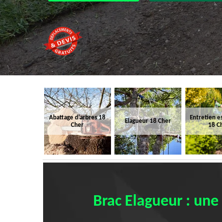
Abattage d'arbres 18
Entretien e
Elagueur 18 Cher
Cher
18 C
Brac Elagueur : une