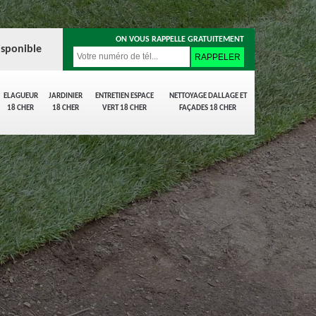
ON VOUS RAPPELLE GRATUITEMENT
isponible
ELAGUEUR
JARDINIER
ENTRETIEN ESPACE
NETTOYAGE DALLAGE ET
18 CHER
18 CHER
VERT 18 CHER
FAÇADES 18 CHER