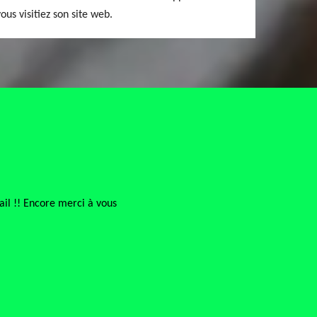
vous visitiez son site web.
ail !! Encore merci à vous
J