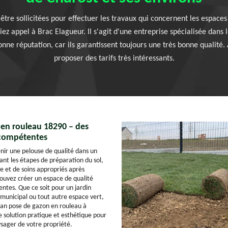
être sollicitées pour effectuer les travaux qui concernent les espaces v
siez appel à Brac Elagueur. Il s'agit d'une entreprise spécialisée dans
onne réputation, car ils garantissent toujours une très bonne qualité. 
proposer des tarifs très intéressants.
en rouleau 18290 – des
 compétentes
nir une pelouse de qualité dans un
vant les étapes de préparation du sol,
ée et de soins appropriés après
 pouvez créer un espace de qualité
entes. Que ce soit pour un jardin
 municipal ou tout autre espace vert,
isan pose de gazon en rouleau à
 solution pratique et esthétique pour
ager de votre propriété.