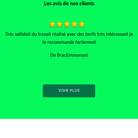
Les avis de nos clients
 je
J’ai fait appel à cette entreprise, très bonne expérience artisan
qui connaît très bien son métier raisonnable à la valeur du
service. Je recommande à 200 %.
De Français
VOIR PLUS