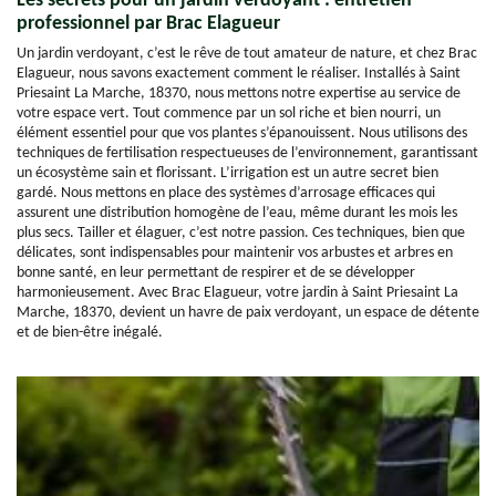
Les secrets pour un jardin verdoyant : entretien
professionnel par Brac Elagueur
Un jardin verdoyant, c’est le rêve de tout amateur de nature, et chez Brac
Elagueur, nous savons exactement comment le réaliser. Installés à Saint
Priesaint La Marche, 18370, nous mettons notre expertise au service de
votre espace vert. Tout commence par un sol riche et bien nourri, un
élément essentiel pour que vos plantes s’épanouissent. Nous utilisons des
techniques de fertilisation respectueuses de l’environnement, garantissant
un écosystème sain et florissant. L’irrigation est un autre secret bien
gardé. Nous mettons en place des systèmes d’arrosage efficaces qui
assurent une distribution homogène de l’eau, même durant les mois les
plus secs. Tailler et élaguer, c’est notre passion. Ces techniques, bien que
délicates, sont indispensables pour maintenir vos arbustes et arbres en
bonne santé, en leur permettant de respirer et de se développer
harmonieusement. Avec Brac Elagueur, votre jardin à Saint Priesaint La
Marche, 18370, devient un havre de paix verdoyant, un espace de détente
et de bien-être inégalé.