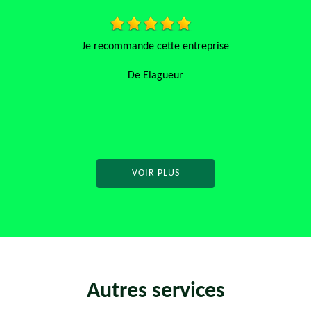
Je recommande cette entreprise
Je recommand
professionel et 
De Elagueur
VOIR PLUS
Autres services