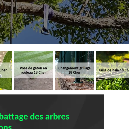
Pose de gazon en
Changement grillage
 Cher
Taille de haie 18 C
rouleau 18 Cher
18 Cher
abattage des arbres
rons