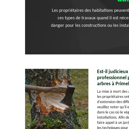
Les propriétaires des habitations peuvent
ces types de travaux quand il est néces
danger pour les constructions ou les instal
Est-il judicieux
professionnel 
arbres à Prime
La mise à mort des 
les propriétaires on
d'extension des diff
veuillez noter qu'il 
dans le cas où le v
installations. Afin 
faire appel à un jar
les techniques pour 