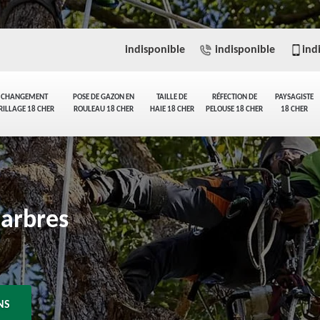
indisponible
indisponible
ind
CHANGEMENT
POSE DE GAZON EN
TAILLE DE
RÉFECTION DE
PAYSAGISTE
RILLAGE 18 CHER
ROULEAU 18 CHER
HAIE 18 CHER
PELOUSE 18 CHER
18 CHER
'arbres
NS