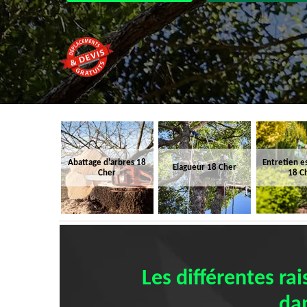
Abattage d'arbres 18
Entretien e
Elagueur 18 Cher
Cher
18 C
Les différentes ra
dan