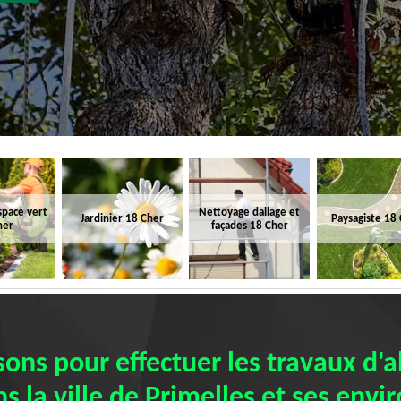
space vert
Nettoyage dallage et
Jardinier 18 Cher
Paysagiste 18
her
façades 18 Cher
isons pour effectuer les travaux d'
s la ville de Primelles et ses envi