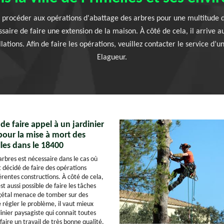
 procéder aux opérations d'abattage des arbres pour une multitude de r
saire de faire une extension de la maison. À côté de cela, il arrive a
lations. Afin de faire les opérations, veuillez contacter le service d’
Elagueur.
 de faire appel à un jardinier
pour la mise à mort des
lles dans le 18400
arbres est nécessaire dans le cas où
t décidé de faire des opérations
érentes constructions. À côté de cela,
est aussi possible de faire les tâches
égétal menace de tomber sur des
de régler le problème, il vaut mieux
dinier paysagiste qui connait toutes
faire un travail de très bonne qualité.