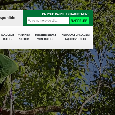
ON VOUS RAPPELLE GRATUITEMENT
isponible
ELAGUEUR
JARDINIER
ENTRETIEN ESPACE
NETTOYAGE DALLAGE ET
18 CHER
18 CHER
VERT 18 CHER
FAÇADES 18 CHER