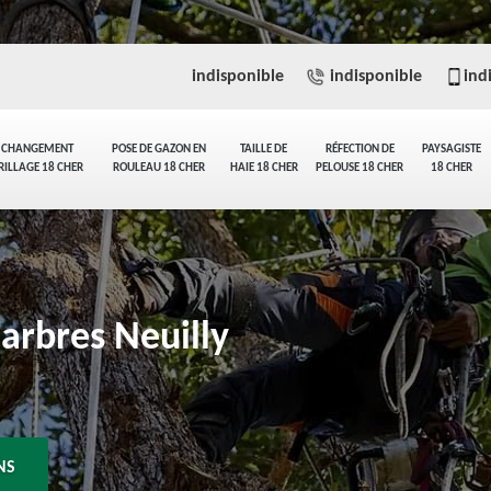
indisponible
indisponible
ind
CHANGEMENT
POSE DE GAZON EN
TAILLE DE
RÉFECTION DE
PAYSAGISTE
RILLAGE 18 CHER
ROULEAU 18 CHER
HAIE 18 CHER
PELOUSE 18 CHER
18 CHER
'arbres Neuilly
NS