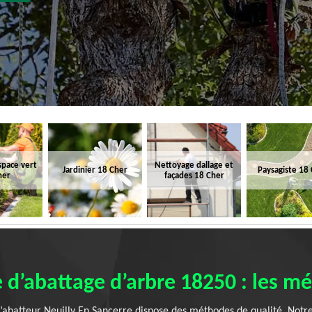
space vert
Nettoyage dallage et
Jardinier 18 Cher
Paysagiste 18
her
façades 18 Cher
e d’abattage d’arbre 18250 : les m
’abatteur Neuilly En Sancerre dispose des méthodes de qualité. Notre é