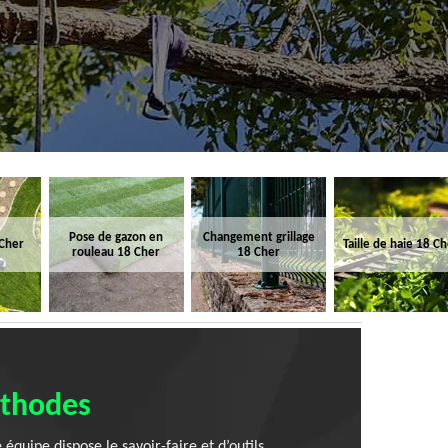
Pose de gazon en
Changement grillage
 Cher
Taille de haie 18 C
rouleau 18 Cher
18 Cher
éthodes
quipe dispose le savoir-faire et d’outils