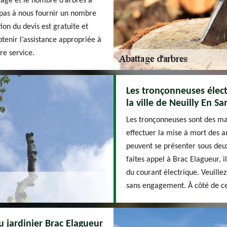
tage et le nombre d’arbres à
z pas à nous fournir un nombre
tion du devis est gratuite et
tenir l’assistance appropriée à
re service.
Les tronçonneuses élect
la ville de Neuilly En S
Les tronçonneuses sont des mat
effectuer la mise à mort des a
peuvent se présenter sous deux
faites appel à Brac Elagueur, il
du courant électrique. Veuillez
sans engagement. À côté de cela
u jardinier Brac Elagueur