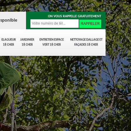
ON VOUS RAPPELLE GRATUITEMENT
isponible
ELAGUEUR
JARDINIER
ENTRETIEN ESPACE
NETTOYAGE DALLAGE ET
18 CHER
18 CHER
VERT 18 CHER
FAÇADES 18 CHER