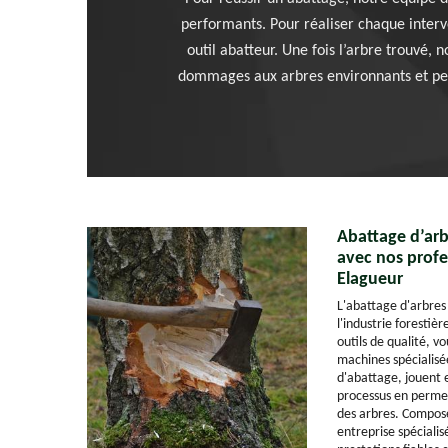
performants. Pour réaliser chaque interve
outil abatteur. Une fois l’arbre trouvé,
dommages aux arbres environnants et perm
Abattage d’arb
avec nos profe
Elagueur
L'abattage d'arbres
l'industrie forestiè
outils de qualité, v
machines spécialisée
d'abattage, jouent e
processus en permet
des arbres. Compos
entreprise spéciali