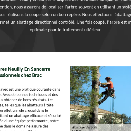
ntion, nous assurons de localiser l’arbre souvent en utilisant un sy
 nous réalisons la coupe selon un bon repère. Nous effectuons l’abatta
et un abattage directionnel contrôlé. Une fois coupé, l'arbre est m
optimale pour le traitement ultérieur.
res Neuilly En Sancerre
ssionnels chez Brac
 avec est une pratique courante dans
re. Avec de bonnes techniques et des
ous obtenez de bons résultats. Les
s, telles que les abatteurs à tête
n effet un rôle crucial dans le
tant un abattage efficace et sécurisé
ée d’une équipe performante, notre
sée dans le domaine assure des