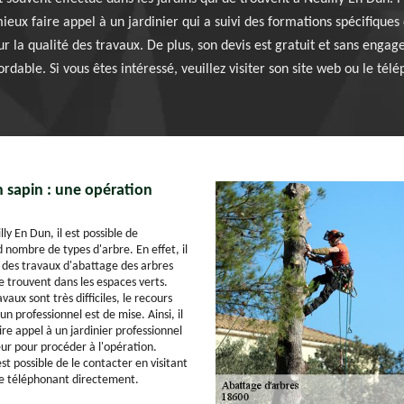
mieux faire appel à un jardinier qui a suivi des formations spécifiques
ur la qualité des travaux. De plus, son devis est gratuit et sans enga
bordable. Si vous êtes intéressé, veuillez visiter son site web ou le té
n sapin : une opération
lly En Dun, il est possible de
 nombre de types d'arbre. En effet, il
e des travaux d'abattage des arbres
se trouvent dans les espaces verts.
aux sont très difficiles, le recours
 professionnel est de mise. Ainsi, il
ire appel à un jardinier professionnel
r pour procéder à l'opération.
est possible de le contacter en visitant
le téléphonant directement.