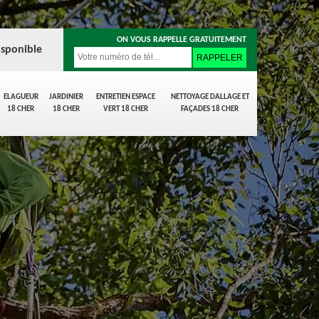
ON VOUS RAPPELLE GRATUITEMENT
isponible
ELAGUEUR
JARDINIER
ENTRETIEN ESPACE
NETTOYAGE DALLAGE ET
18 CHER
18 CHER
VERT 18 CHER
FAÇADES 18 CHER