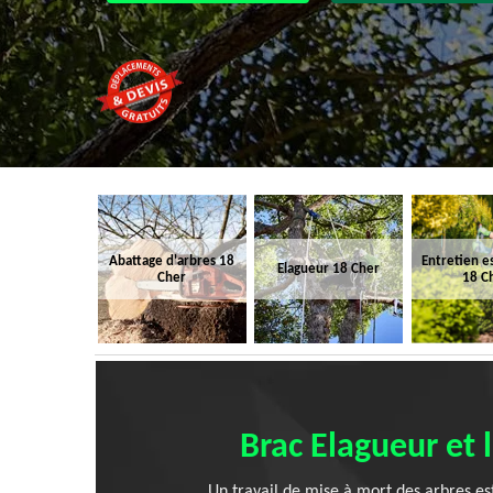
Abattage d'arbres 18
Entretien e
Elagueur 18 Cher
Cher
18 C
Brac Elagueur et 
Un travail de mise à mort des arbres est