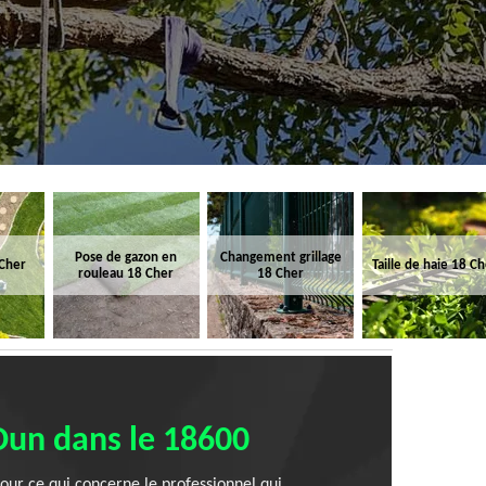
Pose de gazon en
Changement grillage
 Cher
Taille de haie 18 C
rouleau 18 Cher
18 Cher
 Dun dans le 18600
Pour ce qui concerne le professionnel qui