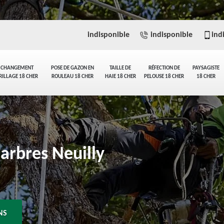
indisponible
indisponible
ind
CHANGEMENT
POSE DE GAZON EN
TAILLE DE
RÉFECTION DE
PAYSAGISTE
RILLAGE 18 CHER
ROULEAU 18 CHER
HAIE 18 CHER
PELOUSE 18 CHER
18 CHER
'arbres Neuilly
NS