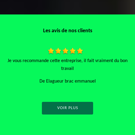
Les avis de nos clients
t vraiment du bon
Très bon travailleur sérieux, je vous le re
De bracemmanuel
l
VOIR PLUS