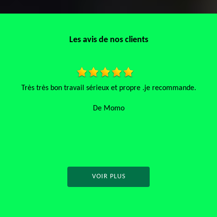
Les avis de nos clients
ecommande.
J’ai fait appel à cette entreprise, très bonne expérienc
qui connaît très bien son métier raisonnable à la va
service. Je recommande à 200 %.
De Français
VOIR PLUS