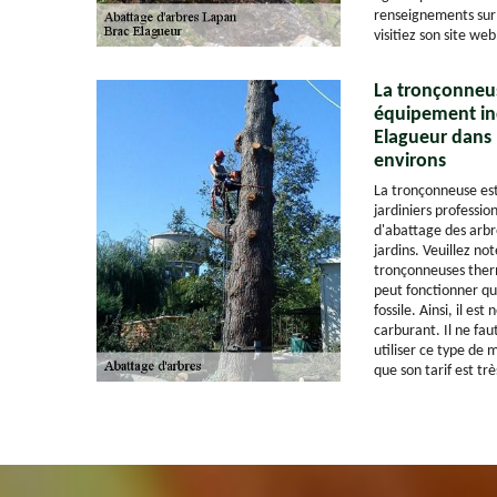
renseignements sur 
visitiez son site web
La tronçonneu
équipement in
Elagueur dans l
environs
La tronçonneuse est
jardiniers professio
d'abattage des arbr
jardins. Veuillez note
tronçonneuses therm
peut fonctionner que
fossile. Ainsi, il es
carburant. Il ne fa
utiliser ce type de 
que son tarif est tr