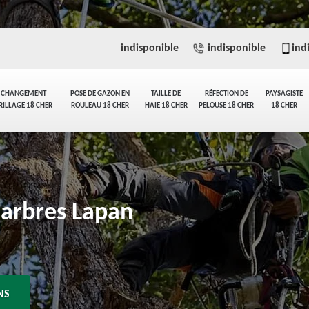
indisponible
indisponible
ind
CHANGEMENT
POSE DE GAZON EN
TAILLE DE
RÉFECTION DE
PAYSAGISTE
RILLAGE 18 CHER
ROULEAU 18 CHER
HAIE 18 CHER
PELOUSE 18 CHER
18 CHER
'arbres Lapan
NS