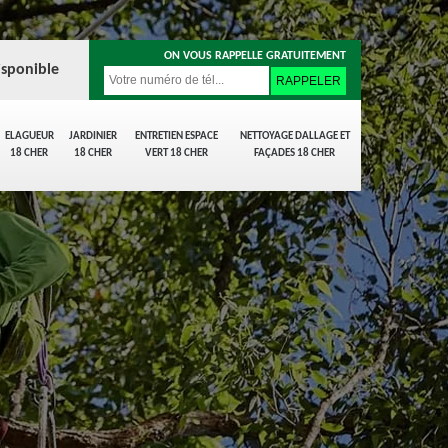
ON VOUS RAPPELLE GRATUITEMENT
isponible
ELAGUEUR
JARDINIER
ENTRETIEN ESPACE
NETTOYAGE DALLAGE ET
18 CHER
18 CHER
VERT 18 CHER
FAÇADES 18 CHER