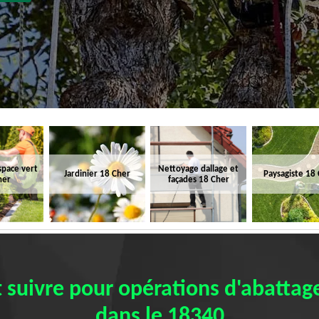
space vert
Nettoyage dallage et
Jardinier 18 Cher
Paysagiste 18
her
façades 18 Cher
ut suivre pour opérations d'abattag
dans le 18340