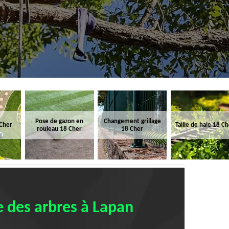
Pose de gazon en
Changement grillage
 Cher
Taille de haie 18 C
rouleau 18 Cher
18 Cher
e des arbres à Lapan