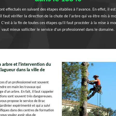
nt effectués en suivant des étapes établies à l'avance. En effet, il 
 faut vérifier la direction de la chute de l'arbre qui va être mis à mor
C'est à la fin de toutes ces étapes qu'il faut procéder à la mise à mor
vaut mieux solliciter le service d'un professionnel dans le domaine.
 arbre et l'intervention du
Elagueur dans la ville de
ces d'un professionnel est souvent
ndre en main les travaux qui
e d'un arbre. En fait, il faut rappeler
ations sont souvent très dangereuses.
vous propose le service de Brac
jardinier expérimenté et qui a suivi
ifiques dans des centres de formation
i vous voulez avoir plus de