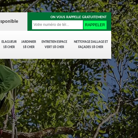
ON VOUS RAPPELLE GRATUITEMENT
isponible
ELAGUEUR
JARDINIER
ENTRETIEN ESPACE
NETTOYAGE DALLAGE ET
18 CHER
18 CHER
VERT 18 CHER
FAÇADES 18 CHER