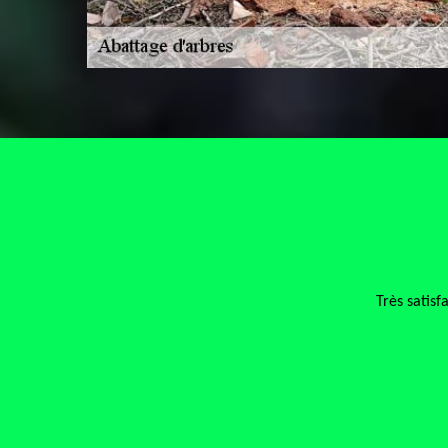
lisé avec des tarifs très intéressant je le recommande fortement
De BracEmmanuel