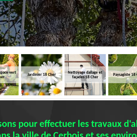
space vert
Nettoyage dallage et
Jardinier 18 Cher
Paysagiste 18
her
façades 18 Cher
isons pour effectuer les travaux d'
ns la ville de Cerbois et ses envir