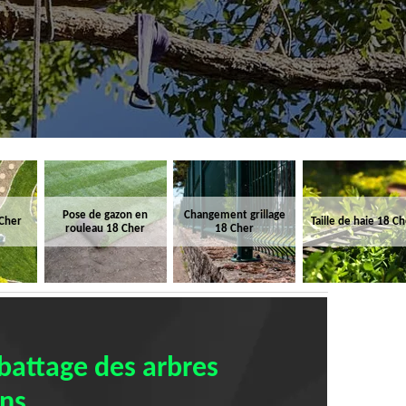
Pose de gazon en
Changement grillage
 Cher
Taille de haie 18 C
rouleau 18 Cher
18 Cher
abattage des arbres
ons