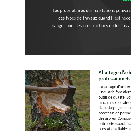
Les propriétaires des habitations peuvent
ces types de travaux quand il est néces
danger pour les constructions ou les instal
Abattage d’arb
professionnels
L'abattage d'arbres
l'industrie forestiè
outils de qualité, v
machines spécialisée
d'abattage, jouent e
processus en permet
des arbres. Compos
entreprise spéciali
prestations fiables e