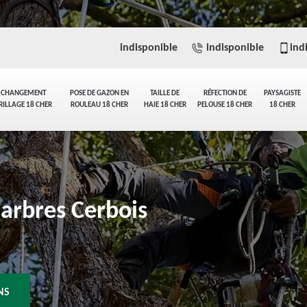
indisponible
indisponible
ind
CHANGEMENT
POSE DE GAZON EN
TAILLE DE
RÉFECTION DE
PAYSAGISTE
RILLAGE 18 CHER
ROULEAU 18 CHER
HAIE 18 CHER
PELOUSE 18 CHER
18 CHER
'arbres Cerbois
NS