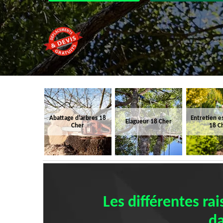
Abattage d'arbres 18
Entretien e
Elagueur 18 Cher
Cher
18 C
Les différentes ra
da